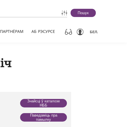
Пошук
ПАРТНЁРАМ
АБ РЭСУРСЕ
БЕЛ.
іч
Знайсці ў каталозе
НББ
Паведаміць пра
памылку