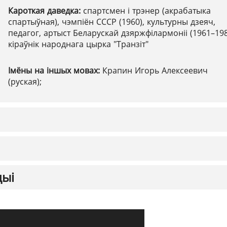
Кароткая даведка:
спартсмен і трэнер (акрабатыка
спартыўная), чэмпіён СССР (1960), культурны дзеяч,
педагог, артыст Беларускай дзяржфілармоніі (1961–198
кіраўнік народнага цырка "Транзіт"
Імёны на іншых мовах:
Крапин Игорь Алексеевич
(руская);
цыі