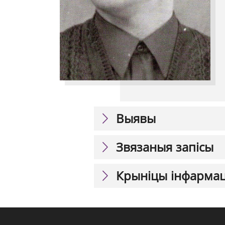
Выявы
Звязаныя запісы
Крыніцы інфарма