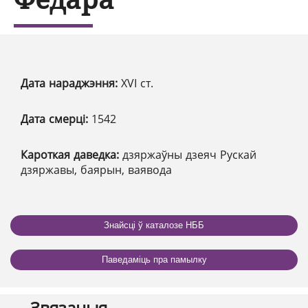
Дата нараджэння:
XVI ст.
Дата смерці:
1542
Кароткая даведка:
дзяржаўны дзеяч Рускай
дзяржавы, баярын, ваявода
Знайсці ў каталозе НББ
Паведаміць пра памылку
Звязаныя