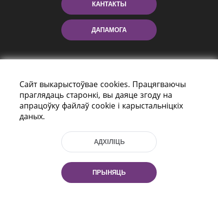
КАНТАКТЫ
ДАПАМОГА
Сайт выкарыстоўвае cookies. Працягваючы
праглядаць старонкі, вы даяце згоду на
апрацоўку файлаў cookie і карыстальніцкіх
даных.
праспект Незалежнасці 116
г. Мiнск, Рэспубліка Беларусь, 220114
АДХІЛІЦЬ
Тэл.: (+375 17) 368 37 37, Факс: (+375 17)
368 97 06
Эл. пошта: inbox@nlb.by
ПРЫНЯЦЬ
Усе правы абаронены: