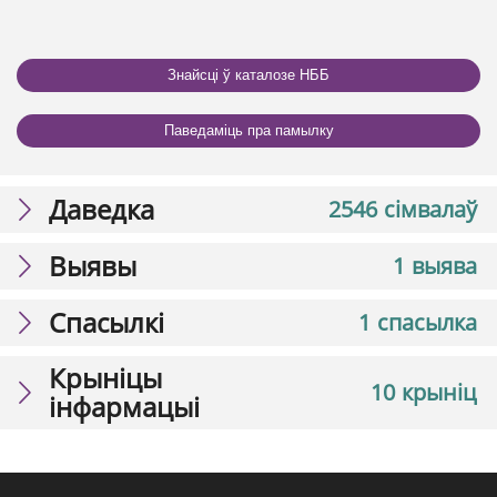
Знайсці ў каталозе НББ
Паведаміць пра памылку
Даведка
2546 сімвалаў
Выявы
1 выява
Спасылкі
1 спасылка
Крыніцы
10 крыніц
інфармацыі