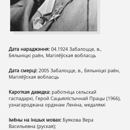
Дата нараджэння:
04.1924 Забалоцце, в.,
Бялыніцкі раён, Магілёўская вобласць
Дата смерці:
2005 Забалоцце, в., Бялыніцкі раён,
Магілёўская вобласць
Кароткая даведка:
работніца сельскай
гаспадаркі, Герой Сацыялістычнай Працы (1966),
узнагароджана ордэнам Леніна, медалямі
Імёны на іншых мовах:
Буякова Вера
Васильевна (руская);