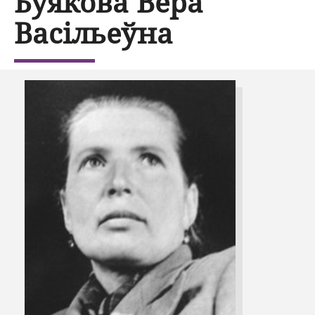
Буякова Вера
Васільеўна