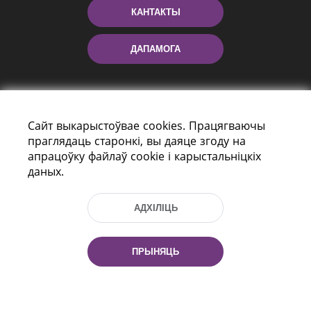
КАНТАКТЫ
ДАПАМОГА
Сайт выкарыстоўвае cookies. Працягваючы
праглядаць старонкі, вы даяце згоду на
апрацоўку файлаў cookie і карыстальніцкіх
даных.
праспект Незалежнасці 116
г. Мiнск, Рэспубліка Беларусь, 220114
АДХІЛІЦЬ
Тэл.: (+375 17) 368 37 37, Факс: (+375 17)
368 97 06
Эл. пошта: inbox@nlb.by
ПРЫНЯЦЬ
Усе правы абаронены: