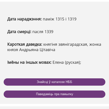
Дата нараджэння:
паміж 1315 і 1319
Дата смерці:
пасля 1339
Кароткая даведка:
княгіня звянігарадская, жонка
князя Андрыяна Цітавіча
Імёны на іншых мовах:
Елена (руская);
Знайсці ў каталозе НББ
Паведаміць пра памылку