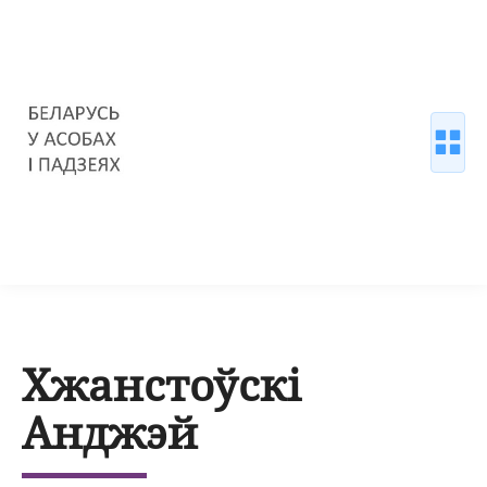
Хжанстоўскі
Анджэй