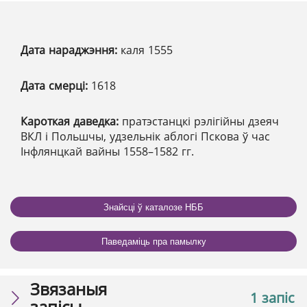
Дата нараджэння:
каля 1555
Дата смерці:
1618
Кароткая даведка:
пратэстанцкі рэлігійны дзеяч
ВКЛ і Польшчы, удзельнік аблогі Пскова ў час
Інфлянцкай вайны 1558–1582 гг.
Знайсці ў каталозе НББ
Паведаміць пра памылку
Звязаныя
1 запіс
запісы