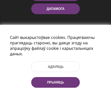
ДАПАМОГА
Сайт выкарыстоўвае cookies. Працягваючы
праглядаць старонкі, вы даяце згоду на
апрацоўку файлаў cookie і карыстальніцкіх
даных.
праспект Незалежнасці 116
г. Мiнск, Рэспубліка Беларусь, 220114
Тэл.: (+375 17) 368 37 37, Факс: (+375 17)
АДХІЛІЦЬ
368 97 06
Эл. пошта: inbox@nlb.by
ПРЫНЯЦЬ
Усе правы абаронены:
«Нацыянальная бібліятэка
Беларусі» 2006 — 2026