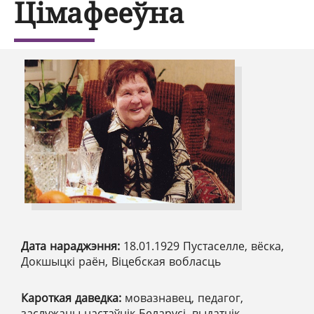
Цімафееўна
Дата нараджэння:
18.01.1929 Пустаселле, вёска,
Докшыцкі раён, Віцебская вобласць
Кароткая даведка:
мовазнавец, педагог,
заслужаны настаўнік Беларусі, выдатнік