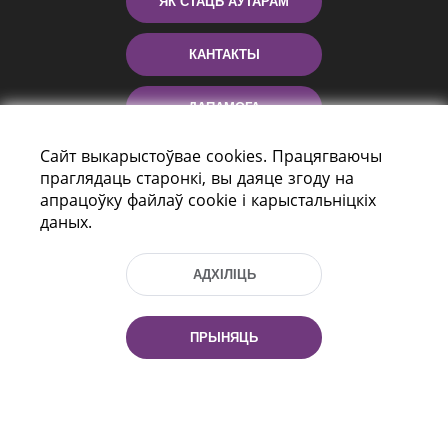
ЯК СТАЦЬ АЎТАРАМ
КАНТАКТЫ
ДАПАМОГА
Сайт выкарыстоўвае cookies. Працягваючы
праглядаць старонкі, вы даяце згоду на
апрацоўку файлаў cookie і карыстальніцкіх
даных.
АДХІЛІЦЬ
праспект Незалежнасці 116
г. Мiнск, Рэспубліка Беларусь, 220114
ПРЫНЯЦЬ
Тэл.: (+375 17) 368 37 37, Факс: (+375 17)
368 97 06
Эл. пошта: inbox@nlb.by