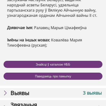
народнай асветы Беларусі, удзельніца
партызанскага руху ў Вялікую Айчынную вайну,
узнагароджаная ордэнам Айчыннай вайны ІІ ст.
Дзявочае імя:
Ралавец Марыя Цімафееўна
Імёны на іншых мовах:
Ковалёва Мария
Тимофеевна (руская);
Знайсці ў каталозе НББ
Паведаміць пра памылку
Выявы
3 выявы
Звязаныя