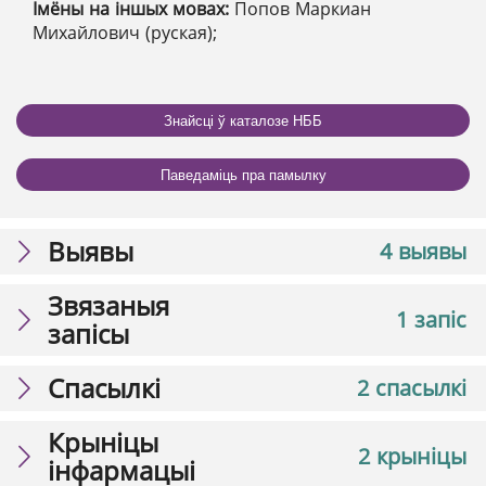
Імёны на іншых мовах:
Попов Маркиан
Михайлович (руская);
Знайсці ў каталозе НББ
Паведаміць пра памылку
Выявы
4 выявы
Звязаныя
1 запіс
запісы
Спасылкі
2 спасылкі
Крыніцы
2 крыніцы
інфармацыі