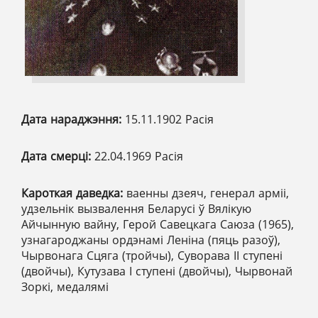
Дата нараджэння:
15.11.1902 Расія
Дата смерці:
22.04.1969 Расія
Кароткая даведка:
ваенны дзеяч, генерал арміі,
удзельнік вызвалення Беларусі ў Вялікую
Айчынную вайну, Герой Савецкага Саюза (1965),
узнагароджаны ордэнамі Леніна (пяць разоў),
Чырвонага Сцяга (тройчы), Суворава ІІ ступені
(двойчы), Кутузава І ступені (двойчы), Чырвонай
Зоркі, медалямі