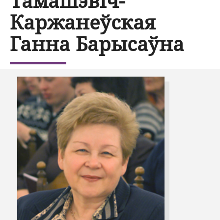
Тамашэвіч-
Каржанеўская
Ганна Барысаўна