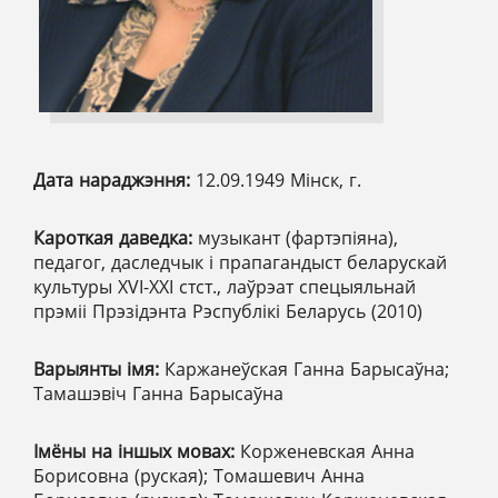
Дата нараджэння:
12.09.1949 Мінск, г.
Кароткая даведка:
музыкант (фартэпіяна),
педагог, даследчык і прапагандыст беларускай
культуры XVI-XXI стст., лаўрэат спецыяльнай
прэміі Прэзідэнта Рэспублікі Беларусь (2010)
Варыянты імя:
Каржанеўская Ганна Барысаўна;
Тамашэвіч Ганна Барысаўна
Імёны на іншых мовах:
Корженевская Анна
Борисовна (руская); Томашевич Анна