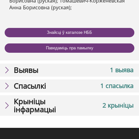
Борисовна (руская); Томашевич-Корженевская
Анна Борисовна (руская);
Знайсці ў каталозе НББ
Паведаміць пра памылку
Выявы
1 выява
Спасылкі
1 спасылка
Крыніцы
2 крыніцы
інфармацыі