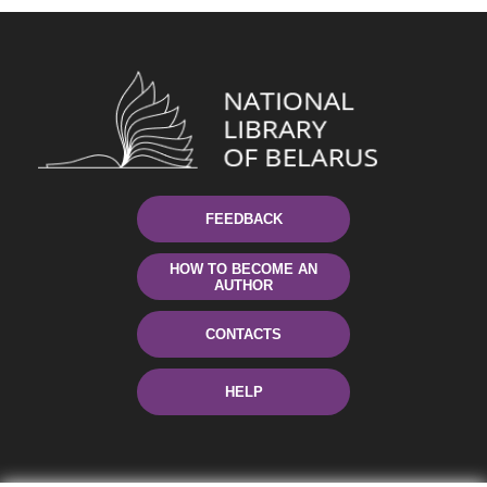
FEEDBACK
HOW TO BECOME AN
AUTHOR
CONTACTS
HELP