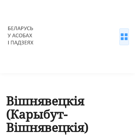
Вішнявецкія
(Карыбут-
Вішнявецкія)