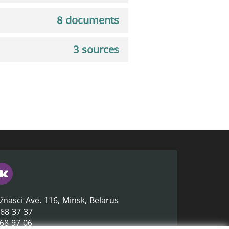
8 documents
3 sources
žnasci Ave. 116, Minsk, Belarus
368 37 37
368 97 06