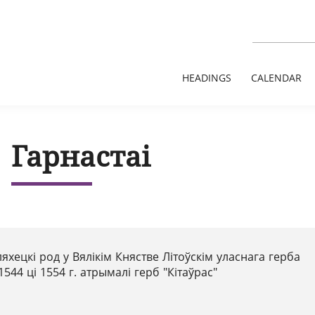
HEADINGS
CALENDAR
Гарнастаі
яхецкі род у Вялікім Княстве Літоўскім уласнага герба
1544 ці 1554 г. атрымалі герб "Кітаўрас"