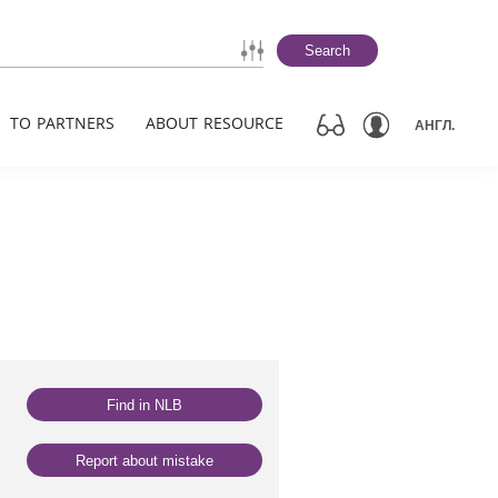
Search
TO PARTNERS
ABOUT RESOURCE
АНГЛ.
Find in NLB
Report about mistake