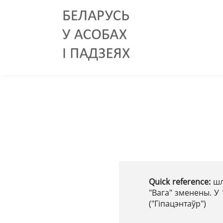
Quick reference:
шл
"Вага" зменены. У 
("Гіпацэнтаўр")