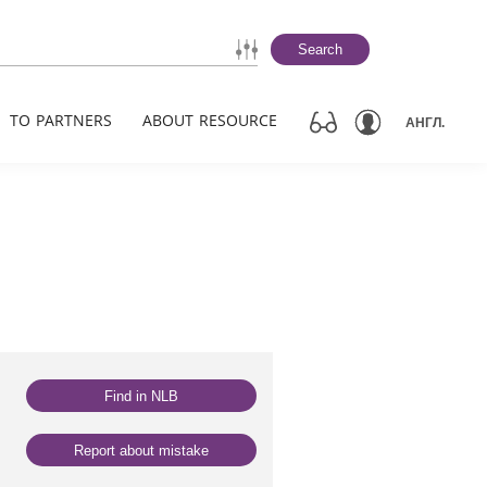
Search
TO PARTNERS
ABOUT RESOURCE
АНГЛ.
Find in NLB
Report about mistake