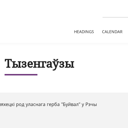
HEADINGS
CALENDAR
Тызенгаўзы
яхецкі род уласнага герба "Буйвал" у Рэчы