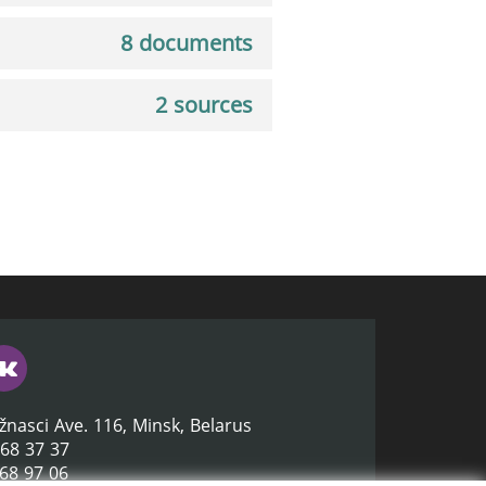
8 documents
2 sources
žnasci Ave. 116, Minsk, Belarus
368 37 37
368 97 06