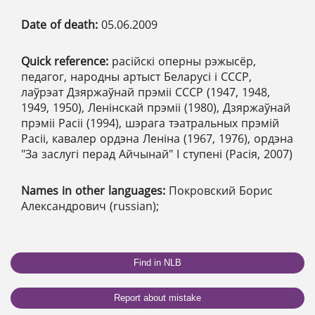
Date of death:
05.06.2009
Quick reference:
расійскі оперны рэжысёр,
педагог, народны артыст Беларусі і СССР,
лаўрэат Дзяржаўнай прэміі СССР (1947, 1948,
1949, 1950), Ленінскай прэміі (1980), Дзяржаўнай
прэміі Расіі (1994), шэрага тэатральных прэмій
Расіі, кавалер ордэна Леніна (1967, 1976), ордэна
"За заслугі перад Айчынай" І ступені (Расія, 2007)
Names in other languages:
Покровский Борис
Александрович (russian);
Find in NLB
Report about mistake