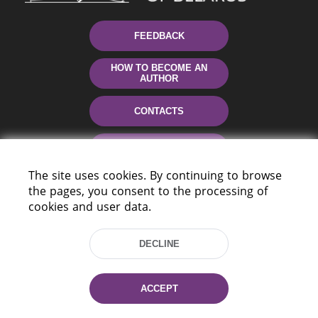
FEEDBACK
HOW TO BECOME AN
AUTHOR
CONTACTS
HELP
The site uses cookies. By continuing to browse
the pages, you consent to the processing of
cookies and user data.
DECLINE
220114, Niezaležnasci Ave. 116, Minsk,
ACCEPT
Belarus
Tel.: (+375 17) 368 37 37