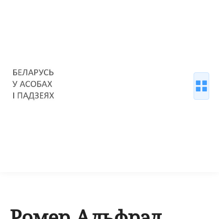
Ромер Альфрэд