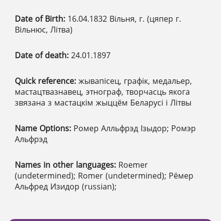
Date of Birth:
16.04.1832 Вільня, г. (цяпер г.
Вільнюс, Літва)
Date of death:
24.01.1897
Quick reference:
жывапісец, графік, медальер,
мастацтвазнавец, этнограф, творчасць якога
звязана з мастацкім жыццём Беларусі і Літвы
Name Options:
Ромер Алльфрэд Ізыдор; Ромэр
Альфрэд
Names in other languages:
Roemer
(undetermined); Romer (undetermined); Рёмер
Альфред Изидор (russian);