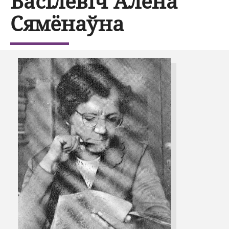
Васілевіч Алена
Сямёнаўна