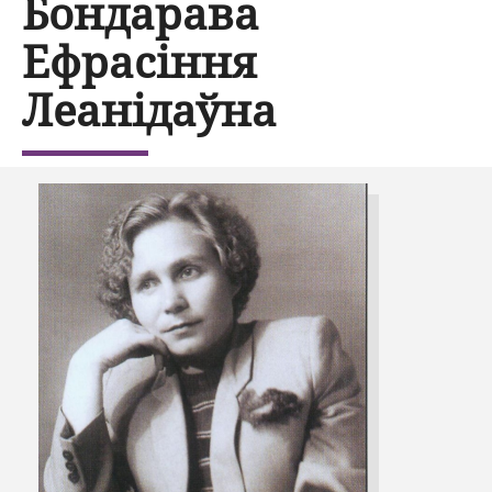
Бондарава
Ефрасіння
Леанідаўна