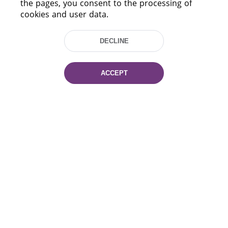
the pages, you consent to the processing of
cookies and user data.
DECLINE
ACCEPT
220114, Niezaležnasci Ave. 116, Minsk,
Belarus
Tel.: (+375 17) 368 37 37
Fax: (+375 17) 368 97 06
E-mail: inbox@nlb.by
All rights reserved «National Library
of Belarus» 2006 — 2026
Site development:
mrsoft.by
Technical Support:
pras.by