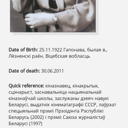
Date of Birth:
25.11.1922 Гапонава, былая в.,
Лёзненскі раён, Віцебская вобласць
Date of death:
30.06.2011
Quick reference:
кіназнавец, кінакрытык,
сцэнарыст, заснавальніца нацыянальнай
кіназнаўчай школы, заслужаны дзеяч навукі
Беларусі, выдатнік кінематаграфіі СССР, лаўрэат
спецыяльнай прэміі Прэзідэнта Рэспублікі
Беларусь (2002) і прэміі Саюза журналістаў
Беларусі (1997)