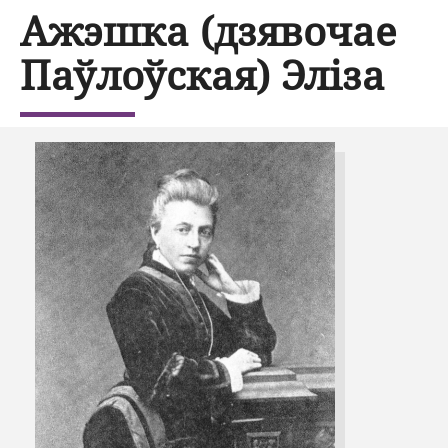
Ажэшка (дзявочае
Паўлоўская) Эліза