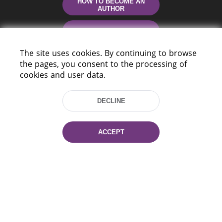
HOW TO BECOME AN
AUTHOR
CONTACTS
The site uses cookies. By continuing to browse
HELP
the pages, you consent to the processing of
cookies and user data.
DECLINE
ACCEPT
220114, Niezaležnasci Ave. 116, Minsk,
Belarus
Tel.: (+375 17) 368 37 37
Fax: (+375 17) 368 97 06
E-mail: inbox@nlb.by