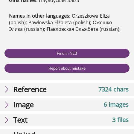
Girls names:
Паўлоўская Эліза
Names in other languages:
Orzeszkowa Eliza
(polish); Pawłowska Elżbieta (polish); Ожешко
Элиза (russian); Павловская Эльжбета (russian);
Find in NLB
Report about mistake
Reference
7324 chars
Image
6 images
Text
3 files