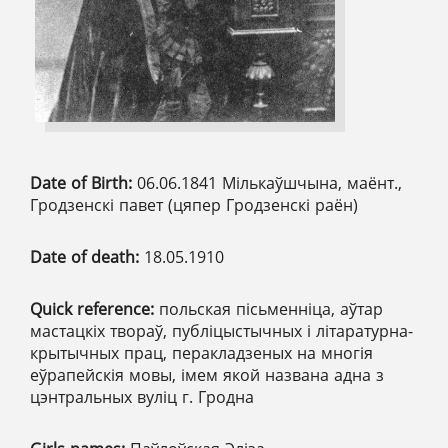
Date of Birth:
06.06.1841 Мількаўшчына, маёнт.,
Гродзенскі павет (цяпер Гродзенскі раён)
Date of death:
18.05.1910
Quick reference:
польская пісьменніца, аўтар
мастацкіх твораў, публіцыстычных і літаратурна-
крытычных прац, перакладзеных на многія
еўрапейскія мовы, імем якой названа адна з
цэнтральных вуліц г. Гродна