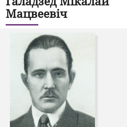
Галадзед Мікалай
Мацвеевіч