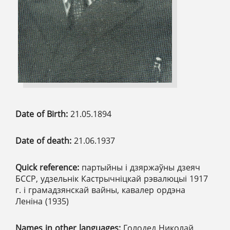
Date of Birth:
21.05.1894
Date of death:
21.06.1937
Quick reference:
партыйны і дзяржаўны дзеяч
БССР, удзельнік Кастрычніцкай рэвалюцыі 1917
г. і грамадзянскай вайны, кавалер ордэна
Леніна (1935)
Names in other languages:
Голодед Николай