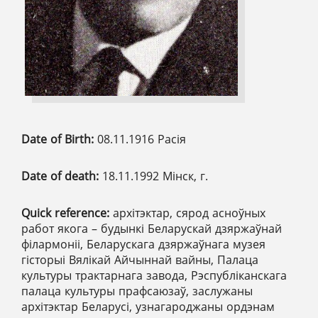
Date of Birth:
08.11.1916 Расія
Date of death:
18.11.1992 Мінск, г.
Quick reference:
архітэктар, сярод асноўных
работ якога – будынкі Беларускай дзяржаўнай
філармоніі, Беларускага дзяржаўнага музея
гісторыі Вялікай Айчыннай вайны, Палаца
культуры трактарнага завода, Рэспубліканскага
палаца культуры прафсаюзаў, заслужаны
архітэктар Беларусі, узнагароджаны ордэнам