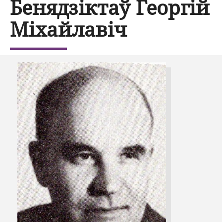
Бенядзіктаў Георгій
Міхайлавіч