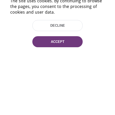
The site uses cookies. By continuing to browse
the pages, you consent to the processing of
cookies and user data.
DECLINE
ACCEPT
220114, Niezaležnasci Ave. 116, Minsk,
Belarus
Tel.: (+375 17) 368 37 37
Fax: (+375 17) 368 97 06
E-mail: inbox@nlb.by
All rights reserved «National Library
of Belarus» 2006 — 2026
Site development:
mrsoft.by
Technical Support:
pras.by