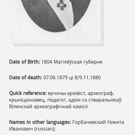
Date of Birth:
1804 Магілёўская губерня
Date of death:
07.06.1879 ці 8/9.11.1880
Quick reference:
вучоны-архівіст, археограф,
крыніцазнавец, педагог, адзін са стваральнікаў
Віленскай археаграфічнай камісіі
Names in other languages:
Горбачевский Никита
Иванович (russian);