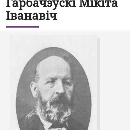
Гарбачэўскі Мікіта
Іванавіч