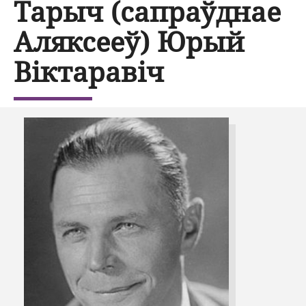
Тарыч (сапраўднае
Аляксееў) Юрый
Віктаравіч