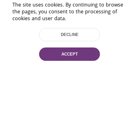
HELP
The site uses cookies. By continuing to browse
the pages, you consent to the processing of
cookies and user data.
DECLINE
ACCEPT
220114, Niezaležnasci Ave. 116, Minsk,
Belarus
Tel.: (+375 17) 368 37 37
Fax: (+375 17) 368 97 06
E-mail: inbox@nlb.by
All rights reserved «National Library
of Belarus» 2006 — 2026
Site development:
mrsoft.by
Technical Support:
pras.by