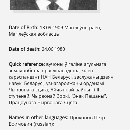
Date of Birth:
13.09.1909 Магілёўскі раён,
Магілёўская вобласць
Date of death:
24.06.1980
Quick reference:
вучоны ў галіне агульнага
земляробства і раслінаводства, член-
карэспандэнт НАН Беларусі, заслужаны дзеяч
навукі Беларусі, узнагароджаны ордэнамі
Чырвонага сцяга, Айчыннай вайны І і ІІ
ступеней, Чырвонай Зоркі, "Знак Пашаны",
Працоўнага Чырвонага Сцяга
Names in other languages:
Прокопов Пётр
Ефимович (russian);