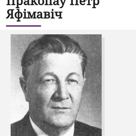
Пракопаў Пётр
Яфімавіч