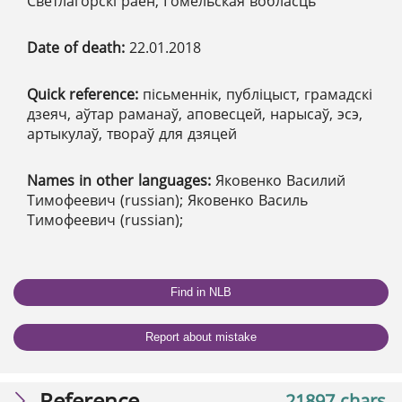
Светлагорскі раён, Гомельская вобласць
Date of death:
22.01.2018
Quick reference:
пісьменнік, публіцыст, грамадскі
дзеяч, аўтар раманаў, аповесцей, нарысаў, эсэ,
артыкулаў, твораў для дзяцей
Names in other languages:
Яковенко Василий
Тимофеевич (russian); Яковенко Василь
Тимофеевич (russian);
Find in NLB
Report about mistake
Reference
21897 chars