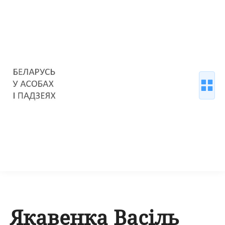
Якавенка Васіль