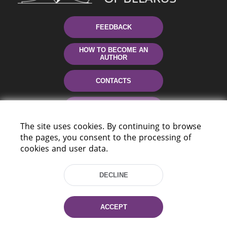
FEEDBACK
HOW TO BECOME AN
AUTHOR
CONTACTS
HELP
The site uses cookies. By continuing to browse
the pages, you consent to the processing of
cookies and user data.
DECLINE
220114, Niezaležnasci Ave. 116, Minsk,
ACCEPT
Belarus
Tel.: (+375 17) 368 37 37