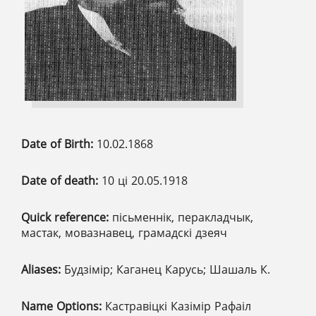
Date of Birth:
10.02.1868
Date of death:
10 ці 20.05.1918
Quick reference:
пісьменнік, перакладчык,
мастак, мовазнавец, грамадскі дзеяч
Aliases:
Будзімір; Каганец Карусь; Шашаль К.
Name Options:
Кастравіцкі Казімір Рафаіл