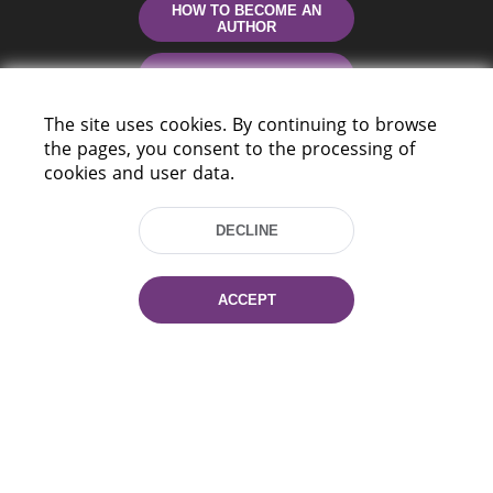
HOW TO BECOME AN
AUTHOR
CONTACTS
The site uses cookies. By continuing to browse
HELP
the pages, you consent to the processing of
cookies and user data.
DECLINE
ACCEPT
220114, Niezaležnasci Ave. 116, Minsk,
Belarus
Tel.: (+375 17) 368 37 37
Fax: (+375 17) 368 97 06
E-mail: inbox@nlb.by