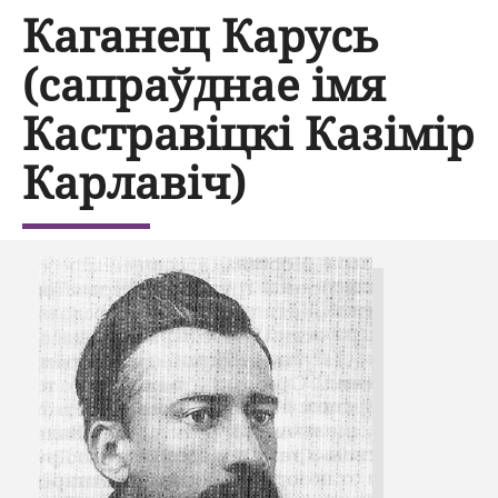
Каганец Карусь
(сапраўднае імя
Кастравіцкі Казімір
Карлавіч)