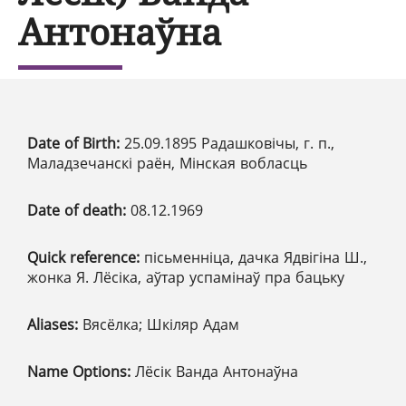
Антонаўна
Date of Birth:
25.09.1895 Радашковічы, г. п.,
Маладзечанскі раён, Мінская вобласць
Date of death:
08.12.1969
Quick reference:
пісьменніца, дачка Ядвігіна Ш.,
жонка Я. Лёсіка, аўтар успамінаў пра бацьку
Aliases:
Вясёлка; Шкіляр Адам
Name Options:
Лёсік Ванда Антонаўна