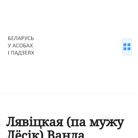
Лявіцкая (па мужу
Лёсік) Ванда