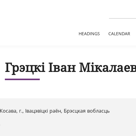
HEADINGS
CALENDAR
Грэцкі Іван Мікалаев
Косава, г., Івацэвіцкі раён, Брэсцкая вобласць
7