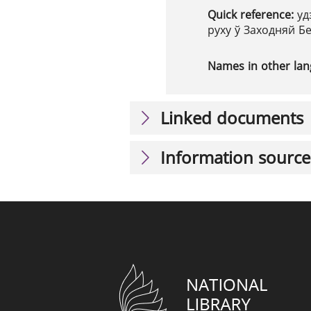
Quick reference:
уд
руху ў Заходняй Бе
Names in other la
Linked documents
Information source