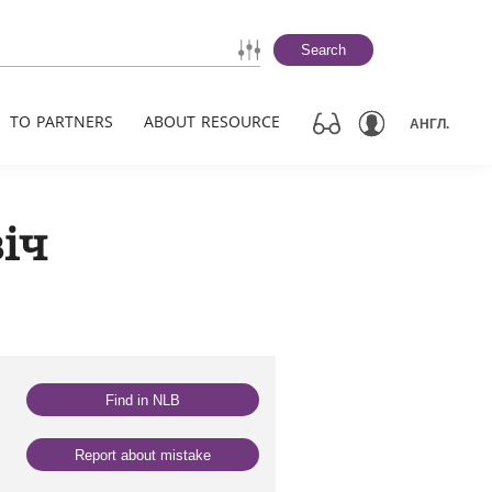
Search
TO PARTNERS
ABOUT RESOURCE
АНГЛ.
іч
Find in NLB
Report about mistake