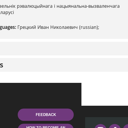
зельнік рэвалюцыйнага і нацыянальна-вызваленчага
ларусі
nguages:
Грецкий Иван Николаевич (russian);
s
FEEDBACK
HOW TO BECOME AN