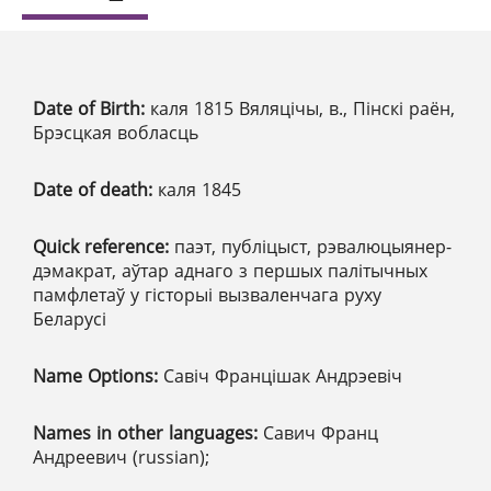
Date of Birth:
каля 1815 Вяляцічы, в., Пінскі раён,
Брэсцкая вобласць
Date of death:
каля 1845
Quick reference:
паэт, публіцыст, рэвалюцыянер-
дэмакрат, аўтар аднаго з першых палітычных
памфлетаў у гісторыі вызваленчага руху
Беларусі
Name Options:
Савіч Францішак Андрэевіч
Names in other languages:
Савич Франц
Андреевич (russian);