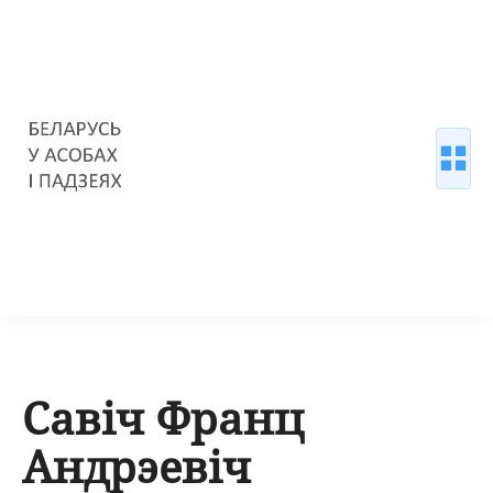
Савіч Франц
Андрэевіч