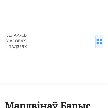
Мардвінаў Барыс