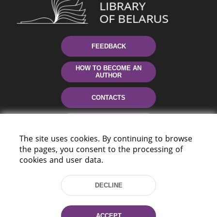
FEEDBACK
HOW TO BECOME AN
AUTHOR
CONTACTS
HELP
The site uses cookies. By continuing to browse
the pages, you consent to the processing of
cookies and user data.
DECLINE
220114, Niezaležnasci Ave. 116, Minsk,
ACCEPT