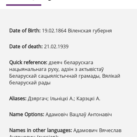
Date of Birth:
19.02.1864 Віленская губерня
Date of death:
21.02.1939
Quick reference:
дзеяч беларускага
нацыянальнага руху, адзін з актывістаў
Беларускай сацыялістычнай грамады, Вялікай
беларускай рады
Aliases:
Дзяргач; Ільніцкі А.; Карэцкі А.
Name Options:
Адамовіч Вацлаў Антонавіч
Names in other languages:
Адамович Вячеслав
Антонович (russian);