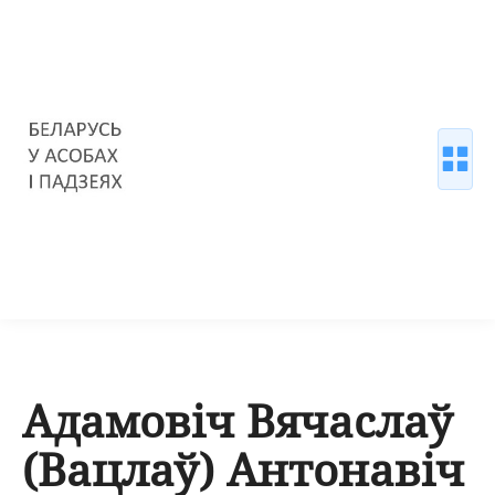
Адамовіч Вячаслаў
(Вацлаў) Антонавіч