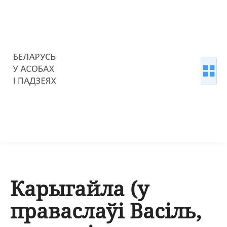
Карыгайла (у
праваслаўі Васіль,