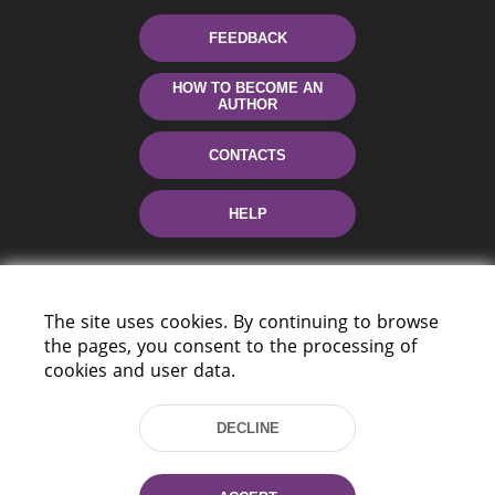
FEEDBACK
HOW TO BECOME AN
AUTHOR
CONTACTS
HELP
The site uses cookies. By continuing to browse
the pages, you consent to the processing of
cookies and user data.
220114, Niezaležnasci Ave. 116, Minsk,
DECLINE
Belarus
Tel.: (+375 17) 368 37 37