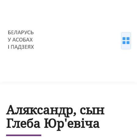
Аляксандр, сын
Глеба Юр'евіча