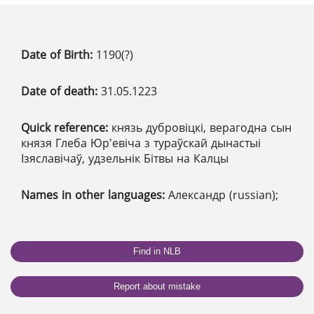
Date of Birth:
1190(?)
Date of death:
31.05.1223
Quick reference:
князь дубровіцкі, верагодна сын
князя Глеба Юр'евіча з тураўскай дынастыі
Ізяславічаў, удзельнік Бітвы на Калцы
Names in other languages:
Александр (russian);
Find in NLB
Report about mistake