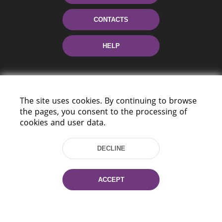
CONTACTS
HELP
The site uses cookies. By continuing to browse
the pages, you consent to the processing of
cookies and user data.
220114, Niezaležnasci Ave. 116, Minsk,
DECLINE
Belarus
Tel.: (+375 17) 368 37 37
Fax: (+375 17) 368 97 06
ACCEPT
E-mail: inbox@nlb.by