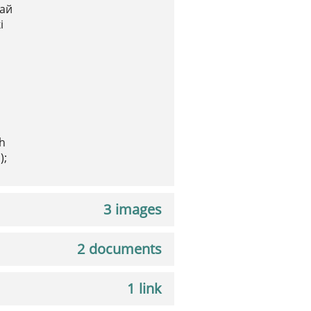
шай
і
h
);
3 images
2 documents
1 link