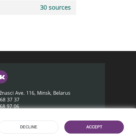
30 sources
žnasci Ave. 116, Minsk, Belarus
368 37 37
368 97 06
lb.by
DECLINE
ACCEPT
Site development:
mrsoft.by