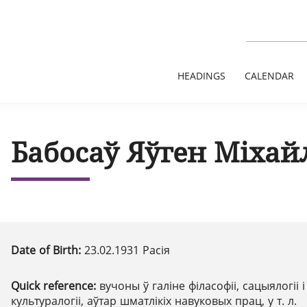
HEADINGS
CALENDAR
Бабосаў Яўген Міхай
Date of Birth:
23.02.1931 Расія
Quick reference:
вучоны ў галіне філасофіі, сацыялогіі і
культуралогіі, аўтар шматлікіх навуковых прац, у т. л.