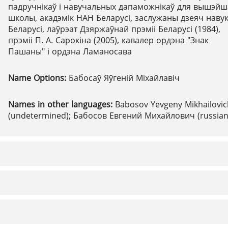
падручнікаў і навучальных дапаможнікаў для вышэй
школы, акадэмік НАН Беларусі, заслужаны дзеяч навук
Беларусі, лаўрэат Дзяржаўнай прэміі Беларусі (1984),
прэміі П. А. Сарокіна (2005), кавалер ордэна "Знак
Пашаны" і ордэна Ламаносава
Name Options:
Бабосаў Яўгеній Міхайлавіч
Names in other languages:
Babosov Yevgeny Mikhailovic
(undetermined); Бабосов Евгений Михайлович (russian