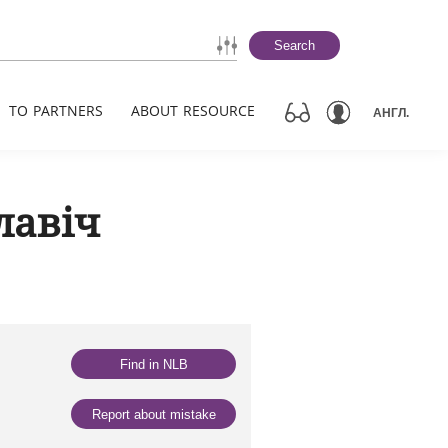
Search
TO PARTNERS
ABOUT RESOURCE
АНГЛ.
лавіч
Find in NLB
Report about mistake