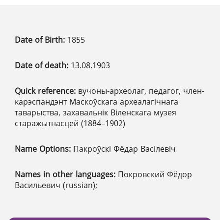
Date of Birth:
1855
Date of death:
13.08.1903
Quick reference:
вучоны-археолаг, педагог, член-
карэспандэнт Маскоўскага археалагічнага
таварыства, захавальнік Віленскага музея
старажытнасцей (1884–1902)
Name Options:
Пакроўскі Фёдар Васілевіч
Names in other languages:
Покровский Фёдор
Васильевич (russian);