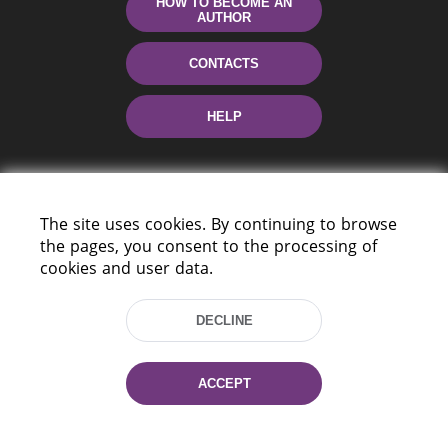
HOW TO BECOME AN
AUTHOR
CONTACTS
HELP
The site uses cookies. By continuing to browse
the pages, you consent to the processing of
cookies and user data.
220114, Niezaležnasci Ave. 116, Minsk,
DECLINE
Belarus
Tel.: (+375 17) 368 37 37
Fax: (+375 17) 368 97 06
ACCEPT
E-mail: inbox@nlb.by