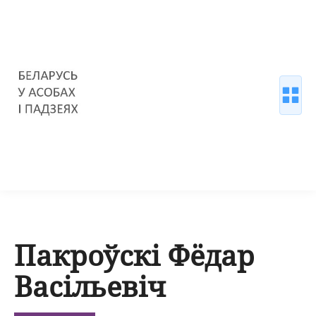
Пакроўскі Фёдар
Васільевіч