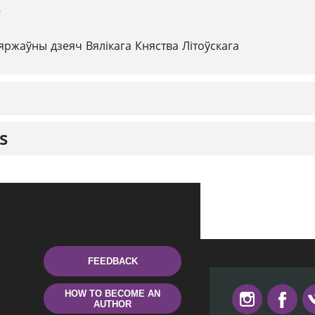
8
яржаўны дзеяч Вялікага Княства Літоўскага
s
FEEDBACK
HOW TO BECOME AN
AUTHOR