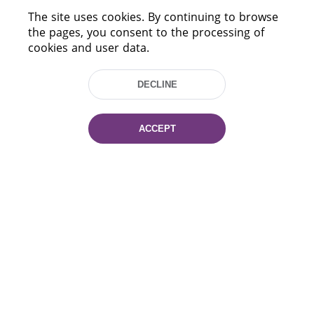
The site uses cookies. By continuing to browse
HELP
the pages, you consent to the processing of
cookies and user data.
DECLINE
ACCEPT
220114, Niezaležnasci Ave. 116, Minsk,
Belarus
Tel.: (+375 17) 368 37 37
Fax: (+375 17) 368 97 06
E-mail: inbox@nlb.by
All rights reserved «National Library
of Belarus» 2006 — 2026
Site development:
mrsoft.by