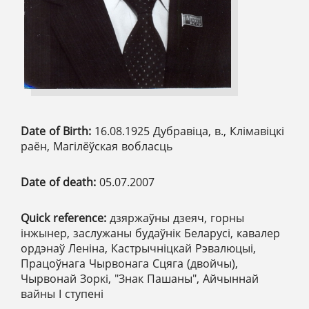
Date of Birth:
16.08.1925 Дубравіца, в., Клімавіцкі
раён, Магілёўская вобласць
Date of death:
05.07.2007
Quick reference:
дзяржаўны дзеяч, горны
інжынер, заслужаны будаўнік Беларусі, кавалер
ордэнаў Леніна, Кастрычніцкай Рэвалюцыі,
Працоўнага Чырвонага Сцяга (двойчы),
Чырвонай Зоркі, "Знак Пашаны", Айчыннай
вайны І ступені