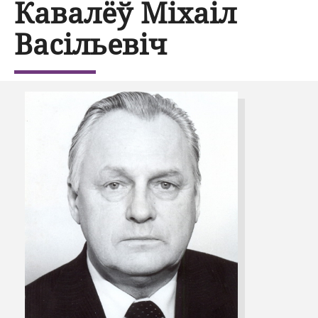
Кавалёў Міхаіл
Васільевіч