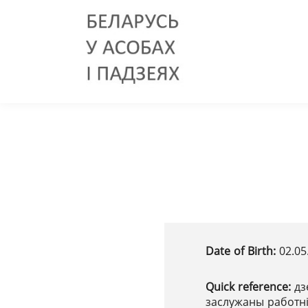
Date of Birth:
02.05
Quick reference:
дз
заслужаны работні