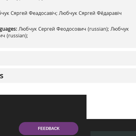
чук Сяргей Феадосавіч; Любчук Сяргей Фёдаравіч
nguages:
Любчук Сергей Феодосович (russian); Любчук
ч (russian);
s
FEEDBACK