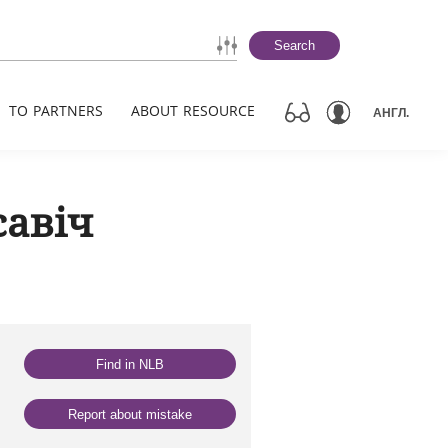
Search
TO PARTNERS
ABOUT RESOURCE
АНГЛ.
савіч
Find in NLB
Report about mistake