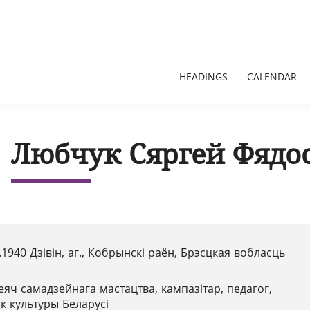
HEADINGS
CALENDAR
Любчук Сяргей Фядо
.1940 Дзівін, аг., Кобрынскі раён, Брэсцкая вобласць
еяч самадзейнага мастацтва, кампазітар, педагог,
к культуры Беларусі