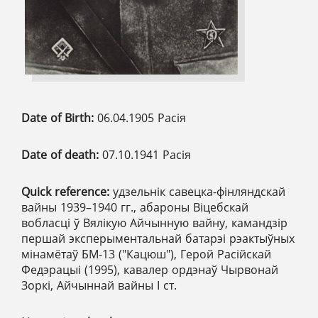
Date of Birth:
06.04.1905 Расія
Date of death:
07.10.1941 Расія
Quick reference:
удзельнік савецка-фінляндскай
вайны 1939–1940 гг., абароны Віцебскай
вобласці ў Вялікую Айчынную вайну, камандзір
першай эксперыментальнай батарэі рэактыўных
мінамётаў БМ-13 ("Кацюш"), Герой Расійскай
Федэрацыі (1995), кавалер ордэнаў Чырвонай
Зоркі, Айчыннай вайны І ст.