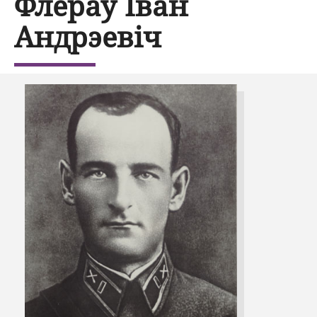
Флёраў Іван
Андрэевіч