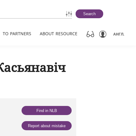
Search
TO PARTNERS
ABOUT RESOURCE
АНГЛ.
Касьянавіч
Find in NLB
Report about mistake