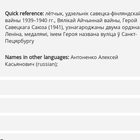
Quick reference:
лётчык, удзельнік савецка-фінляндска
вайны 1939–1940 гг., Вялікай Айчыннай вайны, Герой
Савецкага Саюза (1941), узнагароджаны двума ордэна
Леніна, медалямі, імем Героя названа вуліца ў Санкт-
Пецярбургу
Names in other languages:
Антоненко Алексей
Касьянович (russian);