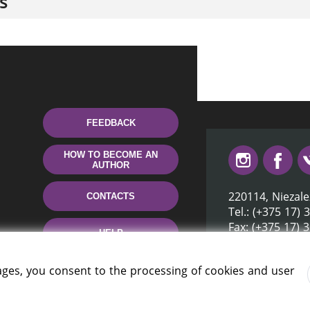
s
FEEDBACK
HOW TO BECOME AN
AUTHOR
220114, Niezale
CONTACTS
Tel.: (+375 17) 
Fax: (+375 17) 
HELP
E-mail: inbox@n
ages, you consent to the processing of cookies and user
rus» 2006 — 2026