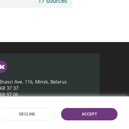
17 sources
žnasci Ave. 116, Minsk, Belarus
368 37 37
368 97 06
lb.by
DECLINE
ACCEPT
Site development:
mrsoft.by
Technical Support:
pras.by