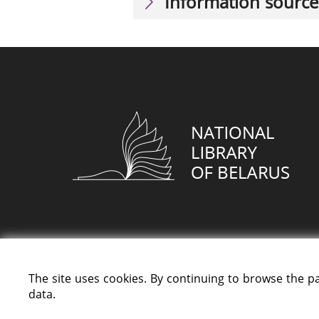
Information source
The site uses cookies. By continuing to browse the p
data.
All rights reserved «National Library of Bela