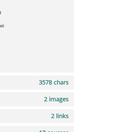
й
мі
3578 chars
2 images
2 links