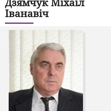
Дзямчук Міхаіл
Іванавіч