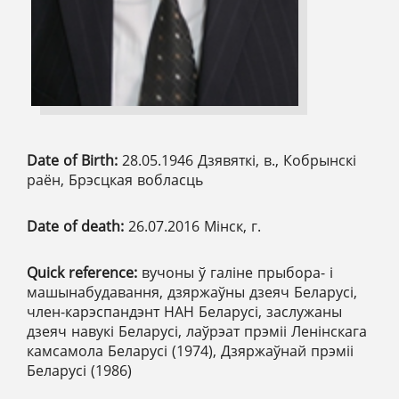
Date of Birth:
28.05.1946 Дзявяткі, в., Кобрынскі
раён, Брэсцкая вобласць
Date of death:
26.07.2016 Мінск, г.
Quick reference:
вучоны ў галіне прыбора- і
машынабудавання, дзяржаўны дзеяч Беларусі,
член-карэспандэнт НАН Беларусі, заслужаны
дзеяч навукі Беларусі, лаўрэат прэміі Ленінскага
камсамола Беларусі (1974), Дзяржаўнай прэміі
Беларусі (1986)