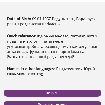
Date of Birth:
09.01.1957 Радунь, г. п., Воранаўскі
раён, Гродзенская вобласць
Quick reference:
вучоны-імунолаг, патолаг, аўтар
прац па этыялогіі і патагенезе
ўнутрывантробнага развіцця, імуннай рэгуляцыі
антагенезу, функцыянаванні арганізма ва
ўмовах інкарпарацыі радыёнуклідаў
Names in other languages:
Бандажевский Юрий
Иванович (russian);
Find in NLB
Report about mistake