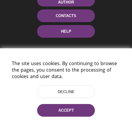
AUTHOR
CONTACTS
HELP
The site uses cookies. By continuing to browse
the pages, you consent to the processing of
cookies and user data.
220114, Niezaležnasci Ave. 116, Minsk,
DECLINE
Belarus
Tel.: (+375 17) 368 37 37
Fax: (+375 17) 368 97 06
ACCEPT
E-mail: inbox@nlb.by