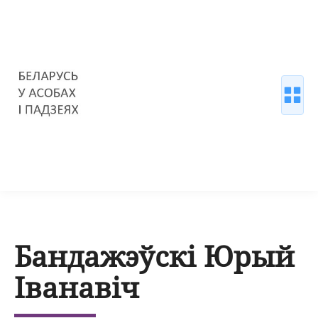
Бандажэўскі Юрый
Іванавіч