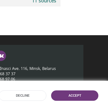
11 sources
žnasci Ave. 116, Minsk, Belarus
368 37 37
368 97 06
lb.by
DECLINE
ACCEPT
Site development:
mrsoft.by
Technical Support:
pras.by