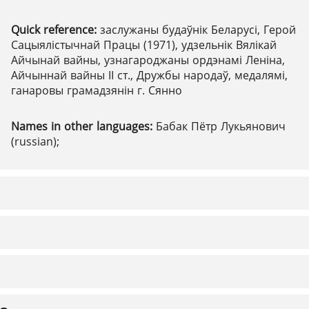
Quick reference:
заслужаны будаўнік Беларусі, Герой
Сацыялістычнай Працы (1971), удзельнік Вялікай
Айчынай вайны, узнагароджаны ордэнамі Леніна,
Айчыннай вайны ІІ ст., Дружбы народаў, медалямі,
ганаровы грамадзянін г. Сянно
Names in other languages:
Бабак Пётр Лукьянович
(russian);