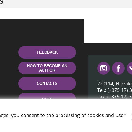
s
FEEDBACK
HOW TO BECOME AN
AUTHOR
220114, Niezale
CONTACTS
Tel.: (+375 17) 
Fax: (+375 17) 
HELP
E-mail: inbox@n
ages, you consent to the processing of cookies and user
rus» 2006 — 2026