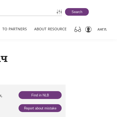
Search
TO PARTNERS
ABOUT RESOURCE
АНГЛ.
іч
н,
Find in NLB
Report about mistake