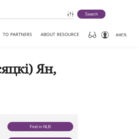
Search
TO PARTNERS
ABOUT RESOURCE
АНГЛ.
яцкі) Ян,
Find in NLB