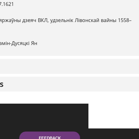
7.1621
яржаўны дзеяч ВКЛ, удзельнік Лівонскай вайны 1558–
амін-Дусяцкі Ян
s
FEEDBACK