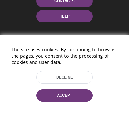
CONTACTS
HELP
The site uses cookies. By continuing to browse
the pages, you consent to the processing of
cookies and user data.
220114, Niezaležnasci Ave. 116, Minsk,
Belarus
DECLINE
Tel.: (+375 17) 368 37 37
Fax: (+375 17) 368 97 06
ACCEPT
E-mail: inbox@nlb.by
All rights reserved «National Library
of Belarus» 2006 — 2026