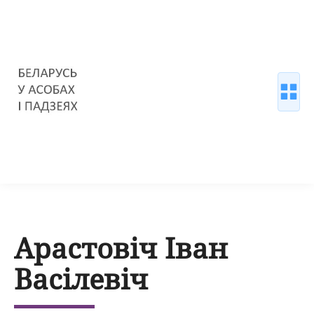
Арастовіч Іван
Васілевіч