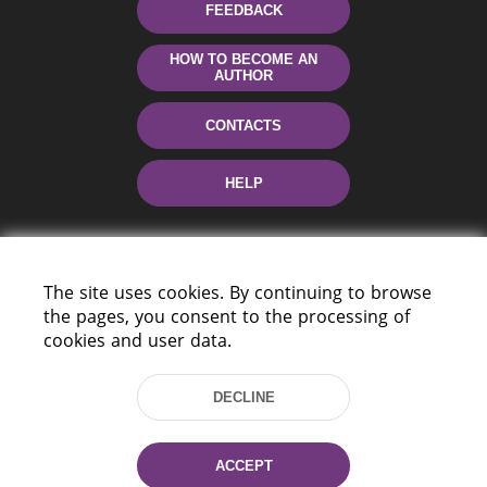
FEEDBACK
HOW TO BECOME AN
AUTHOR
CONTACTS
HELP
The site uses cookies. By continuing to browse
the pages, you consent to the processing of
cookies and user data.
220114, Niezaležnasci Ave. 116, Minsk,
DECLINE
Belarus
Tel.: (+375 17) 368 37 37
Fax: (+375 17) 368 97 06
ACCEPT
E-mail: inbox@nlb.by