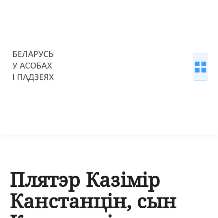
Плятэр Казімір
Канстанцін, сын