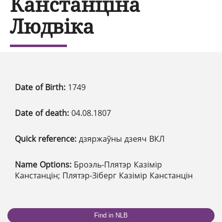
Канстанціна
Людвіка
Date of Birth:
1749
Date of death:
04.08.1807
Quick reference:
дзяржаўны дзеяч ВКЛ
Name Options:
Броэль-Плятэр Казімір
Канстанцін; Плятэр-Зіберг Казімір Канстанцін
Find in NLB