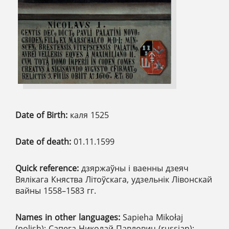
Date of Birth:
каля 1525
Date of death:
01.11.1599
Quick reference:
дзяржаўны і ваенны дзеяч
Вялікага Княства Літоўскага, удзельнік Лівонскай
вайны 1558–1583 гг.
Names in other languages:
Sapieha Mikołaj
(polish); Сапега Николай Павлович (russian);