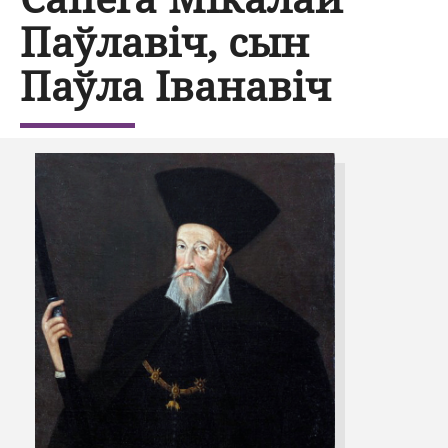
Паўлавіч, сын
Паўла Іванавіч