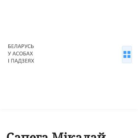
Сапега Мікалай