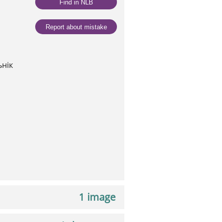
Find in NLB
Report about mistake
ьнік
1 image