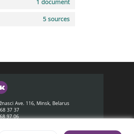
1 document
5 sources
žnasci Ave. 116, Minsk, Belarus
368 37 37
368 97 06
lb.by