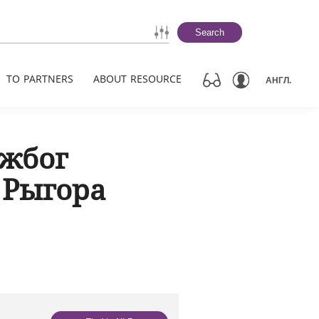
Search
TO PARTNERS
ABOUT RESOURCE
АНГЛ.
ажбог
н Рыгора