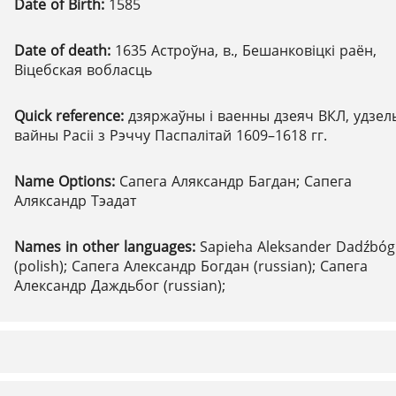
Date of Birth:
1585
Date of death:
1635 Астроўна, в., Бешанковіцкі раён,
Віцебская вобласць
Quick reference:
дзяржаўны і ваенны дзеяч ВКЛ, удзел
вайны Расіі з Рэччу Паспалітай 1609–1618 гг.
Name Options:
Сапега Аляксандр Багдан; Сапега
Аляксандр Тэадат
Names in other languages:
Sapieha Aleksander Dadźbóg
(polish); Сапега Александр Богдан (russian); Сапега
Александр Даждьбог (russian);