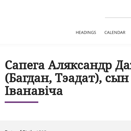
HEADINGS
CALENDAR
Сапега Аляксандр Д
(Багдан, Тэадат), сы
Іванавіча