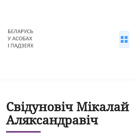
Свідуновіч Мікалай
Аляксандравіч