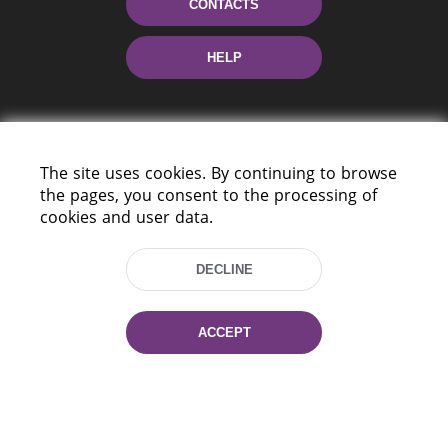
CONTACTS
HELP
The site uses cookies. By continuing to browse
the pages, you consent to the processing of
cookies and user data.
220114, Niezaležnasci Ave. 116, Minsk,
Belarus
DECLINE
Tel.: (+375 17) 368 37 37
Fax: (+375 17) 368 97 06
ACCEPT
E-mail: inbox@nlb.by
All rights reserved «National Library
of Belarus» 2006 — 2026