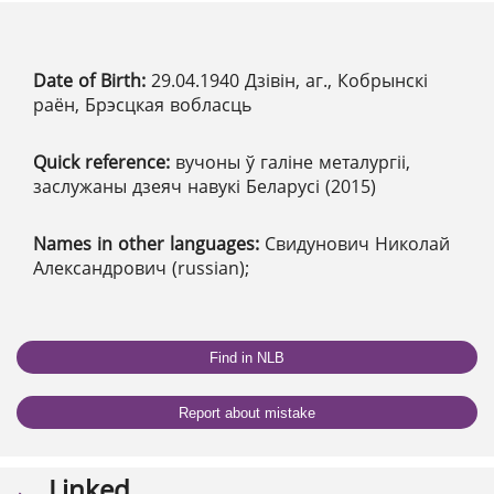
Date of Birth:
29.04.1940 Дзівін, аг., Кобрынскі
раён, Брэсцкая вобласць
Quick reference:
вучоны ў галіне металургіі,
заслужаны дзеяч навукі Беларусі (2015)
Names in other languages:
Свидунович Николай
Александрович (russian);
Find in NLB
Report about mistake
Linked