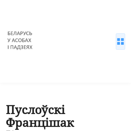
Пуслоўскі
Францішак