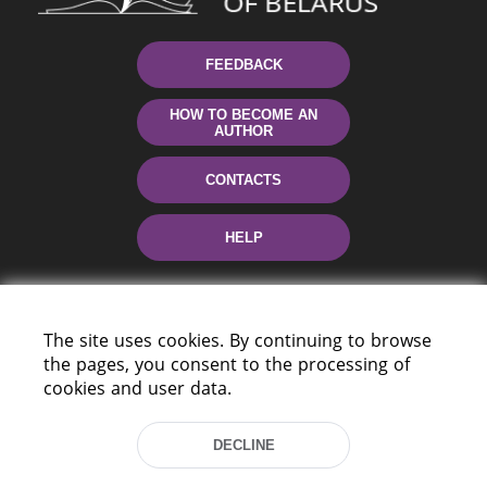
FEEDBACK
HOW TO BECOME AN
AUTHOR
CONTACTS
HELP
The site uses cookies. By continuing to browse
the pages, you consent to the processing of
cookies and user data.
220114, Niezaležnasci Ave. 116, Minsk,
DECLINE
Belarus