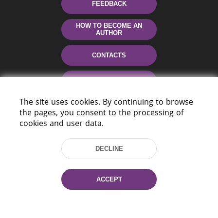
FEEDBACK
HOW TO BECOME AN
AUTHOR
CONTACTS
HELP
The site uses cookies. By continuing to browse
the pages, you consent to the processing of
cookies and user data.
DECLINE
220114, Niezaležnasci Ave. 116, Minsk,
ACCEPT
Belarus
Tel.: (+375 17) 368 37 37
Fax: (+375 17) 368 97 06
E-mail: inbox@nlb.by