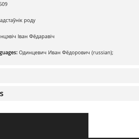
509
адстаўнік роду
нцэвіч Іван Фёдаравіч
nguages:
Одинцевич Иван Фёдорович (russian);
s