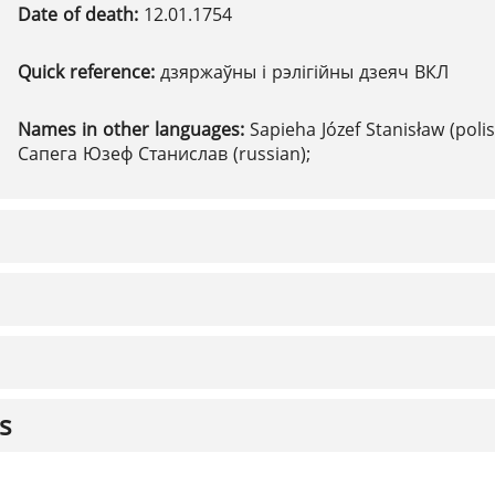
Date of death:
12.01.1754
Quick reference:
дзяржаўны і рэлігійны дзеяч ВКЛ
Names in other languages:
Sapieha Józef Stanisław (polis
Сапега Юзеф Станислав (russian);
s