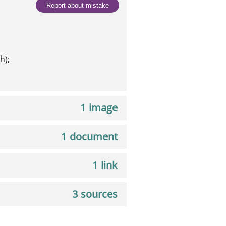
Report about mistake
h);
1 image
1 document
1 link
3 sources