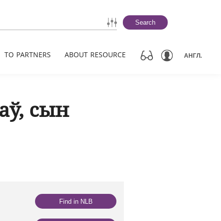
Search
TO PARTNERS
ABOUT RESOURCE
АНГЛ.
аў, сын
Find in NLB